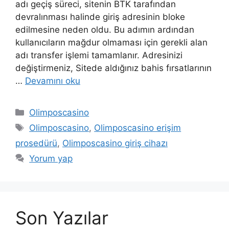
adı geçiş süreci, sitenin BTK tarafından
devralınması halinde giriş adresinin bloke
edilmesine neden oldu. Bu adımın ardından
kullanıcıların mağdur olmaması için gerekli alan
adı transfer işlemi tamamlanır. Adresinizi
değiştirmeniz, Sitede aldığınız bahis fırsatlarının
…
Devamını oku
Kategoriler
Olimposcasino
Etiketler
Olimposcasino
,
Olimposcasino erişim
prosedürü
,
Olimposcasino giriş cihazı
Yorum yap
Son Yazılar