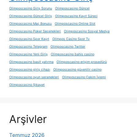
Olimposcasino Giriş Sorunu
Olimposcasino Güncel
Olimposcasino Güncel Giriş
Olimposcasino Kayıt Süreci
Olimposcasino Maç Bonusu
Olimposcasino Online Slot
Olimposcasino Poker Seçenekleri
Olimposcasino Sosyal Medya
Olimposcasino Spor Kayıt
Olimpos Casino Spor Tv
Olimposcasino Telegram
Olimposcasino Twitter
Olimposcasino Yeni Giriş
Olimposcasino bahis casino
Olimposcasino basit yatırma
Olimposcasino erişim prosedürü
Olimposcasino giriş cihazı
Olimposcasino güvenilir casino
Olimposcasino oyun seçenekleri
Olimposcasino Çekim İşlemi
Olimposcasino Şikayet
Arşivler
Temmuz 2026