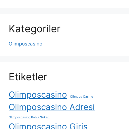
Kategoriler
Olimposcasino
Etiketler
Olimposcasino
Olimpos Casino
Olimposcasino Adresi
Olimposcasino Bahis Şirketi
Olimposcasino Giriş