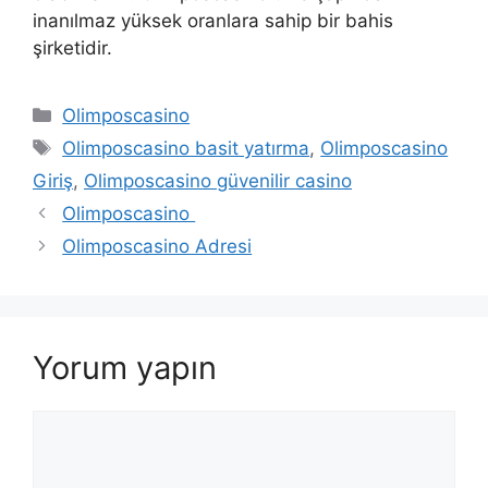
inanılmaz yüksek oranlara sahip bir bahis
şirketidir.
Kategoriler
Olimposcasino
Etiketler
Olimposcasino basit yatırma
,
Olimposcasino
Giriş
,
Olimposcasino güvenilir casino
Olimposcasino
Olimposcasino Adresi
Yorum yapın
Yorum