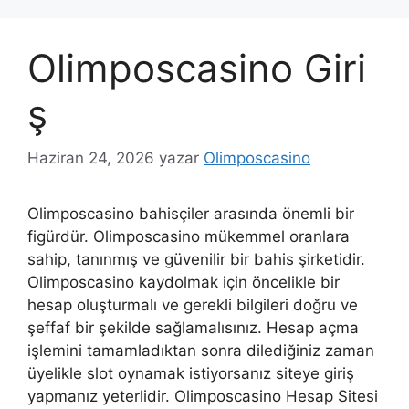
Olimposcasino Giri
ş
Haziran 24, 2026
yazar
Olimposcasino
Olimposcasino bahisçiler arasında önemli bir
figürdür. Olimposcasino mükemmel oranlara
sahip, tanınmış ve güvenilir bir bahis şirketidir.
Olimposcasino kaydolmak için öncelikle bir
hesap oluşturmalı ve gerekli bilgileri doğru ve
şeffaf bir şekilde sağlamalısınız. Hesap açma
işlemini tamamladıktan sonra dilediğiniz zaman
üyelikle slot oynamak istiyorsanız siteye giriş
yapmanız yeterlidir. Olimposcasino Hesap Sitesi