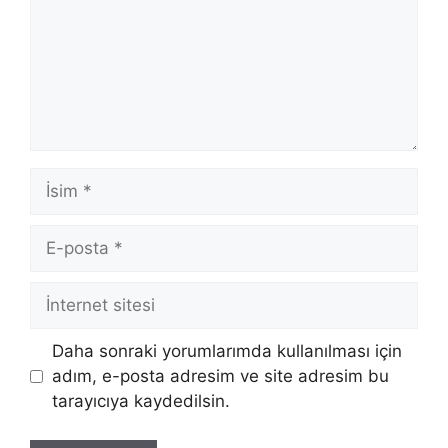
İsim
E-
posta
İnternet
sitesi
Daha sonraki yorumlarımda kullanılması için
adım, e-posta adresim ve site adresim bu
tarayıcıya kaydedilsin.