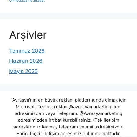
Olimposcasino Şikayet
Arşivler
Temmuz 2026
Haziran 2026
Mayıs 2025
"Avrasya'nın en büyük reklam platformunda olmak için
Microsoft Teams:
reklam@avrasyamarketing.com
adresimizden veya Telegram: @Avrasyamarketing
adresimizden irtibat kurabilirsiniz. (Tek iletişim
adreslerimiz teams / telegram ve mail adresimizdir.
Harici hiçbir iletişim adresimiz bulunmamaktadır.